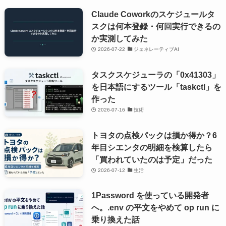
Claude Coworkのスケジュールタ
スクは何本登録・何回実行できるの
か実測してみた
2026-07-22
ジェネレーティブAI
タスクスケジューラの「0x41303」
を日本語にするツール「taskctl」を
作った
2026-07-16
技術
トヨタの点検パックは損か得か？6
年目シエンタの明細を検算したら
「買われていたのは予定」だった
2026-07-12
生活
1Password を使っている開発者
へ。.env の平文をやめて op run に
乗り換えた話