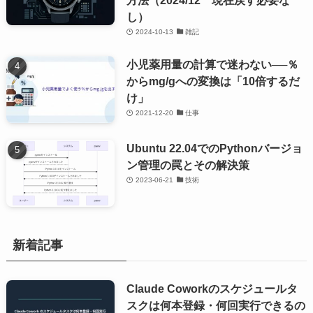
し）
2024-10-13
雑記
小児薬用量の計算で迷わない──％
からmg/gへの変換は「10倍するだ
け」
2021-12-20
仕事
Ubuntu 22.04でのPythonバージョ
ン管理の罠とその解決策
2023-06-21
技術
新着記事
Claude Coworkのスケジュールタ
スクは何本登録・何回実行できるの