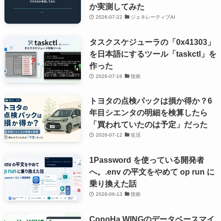
か実測してみた
2026-07-22
ジェネレーティブAI
タスクスケジューラの「0x41303」
を日本語にするツール「taskctl」を
作った
2026-07-16
技術
トヨタの点検パックは損か得か？6
年目シエンタの明細を検算したら
「買われていたのは予定」だった
2026-07-12
生活
1Password を使っている開発者
へ。.env の平文をやめて op run に
乗り換えた話
2026-06-13
技術
ConoHa WINGのデータベースマイ