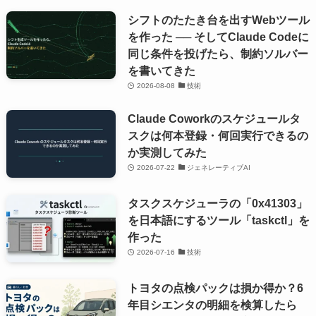
シフトのたたき台を出すWebツール
を作った ── そしてClaude Codeに
同じ条件を投げたら、制約ソルバー
を書いてきた
2026-08-08
技術
Claude Coworkのスケジュールタ
スクは何本登録・何回実行できるの
か実測してみた
2026-07-22
ジェネレーティブAI
タスクスケジューラの「0x41303」
を日本語にするツール「taskctl」を
作った
2026-07-16
技術
トヨタの点検パックは損か得か？6
年目シエンタの明細を検算したら