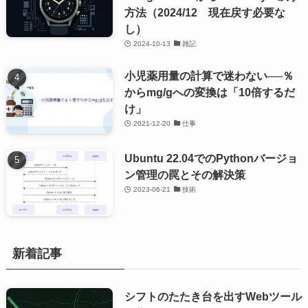
方法（2024/12 現在戻す必要な
し）
2024-10-13
雑記
小児薬用量の計算で迷わない──％
からmg/gへの変換は「10倍するだ
け」
2021-12-20
仕事
Ubuntu 22.04でのPythonバージョ
ン管理の罠とその解決策
2023-06-21
技術
新着記事
シフトのたたき台を出すWebツール