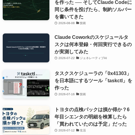
を作った ── そしてClaude Codeに
同じ条件を投げたら、制約ソルバー
を書いてきた
2026-08-08
技術
Claude Coworkのスケジュールタ
スクは何本登録・何回実行できるの
か実測してみた
2026-07-22
ジェネレーティブAI
タスクスケジューラの「0x41303」
を日本語にするツール「taskctl」を
作った
2026-07-16
技術
トヨタの点検パックは損か得か？6
年目シエンタの明細を検算したら
「買われていたのは予定」だった
2026-07-12
生活