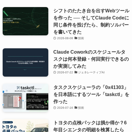
シフトのたたき台を出すWebツール
を作った ── そしてClaude Codeに
同じ条件を投げたら、制約ソルバー
を書いてきた
2026-08-08
技術
Claude Coworkのスケジュールタ
スクは何本登録・何回実行できるの
か実測してみた
2026-07-22
ジェネレーティブAI
タスクスケジューラの「0x41303」
を日本語にするツール「taskctl」を
作った
2026-07-16
技術
トヨタの点検パックは損か得か？6
年目シエンタの明細を検算したら