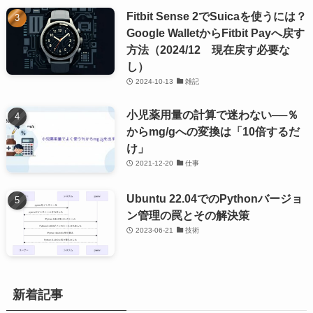
Fitbit Sense 2でSuicaを使うには？
Google WalletからFitbit Payへ戻す
方法（2024/12 現在戻す必要な
し）
2024-10-13
雑記
小児薬用量の計算で迷わない──％
からmg/gへの変換は「10倍するだ
け」
2021-12-20
仕事
Ubuntu 22.04でのPythonバージョ
ン管理の罠とその解決策
2023-06-21
技術
新着記事