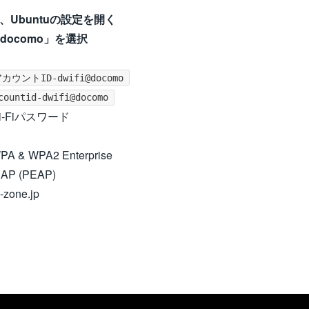
し、Ubuntuの設定を開く
1docomo」を選択
アカウントID-dwifi@docomo
countid-dwifi@docomo
i-Fiパスワード
A & WPA2 Enterprise
P (PEAP)
-zone.jp