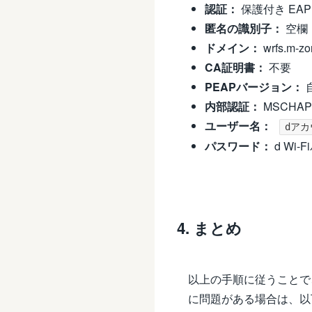
認証：
保護付き EAP 
匿名の識別子：
空欄
ドメイン：
wrfs.m-zo
CA証明書：
不要
PEAPバージョン：
内部認証：
MSCHAP
ユーザー名：
dアカウ
パスワード：
d Wi-
4. まとめ
以上の手順に従うことで、U
に問題がある場合は、以