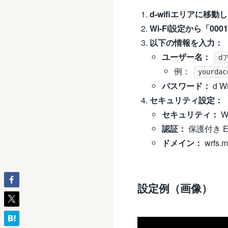
d-wifiエリアに移動
Wi-Fi設定から「000
以下の情報を入力：
ユーザー名：
d
例：
yourdac
パスワード：
d W
セキュリティ設定：
セキュリティ：
WP
認証：
保護付き EA
ドメイン：
wrfs.m
設定例（画像）