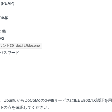
(PEAP)
ne.jp
自動
v2
ントID-dwifi@docomo
Fiパスワード
buntuからDoCoMoのd-wifiサービスにIEEE802.1X認
下の点を確認してください。