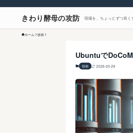
きわり酵母の攻防
現場を、ちょっとずつ良く
ホーム
技術
UbuntuでDoC
技術
2026-03-29