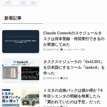
新着記事
Claude Coworkのスケジュールタ
スクは何本登録・何回実行できるの
か実測してみた
2026-07-22
ジェネレーティブAI
タスクスケジューラの「0x41303」
を日本語にするツール「taskctl」を
作った
2026-07-16
技術
トヨタの点検パックは損か得か？6
年目シエンタの明細を検算したら
「買われていたのは予定」だった
2026-07-12
生活