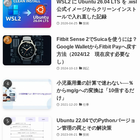
WSL2 に Ubuntu 26.04 LTS を .wsl
公式イメージからクリーンインスト
ールで入れ直した記録
2026-04-25
技術
Fitbit Sense 2でSuicaを使うには？
Google WalletからFitbit Payへ戻す
方法（2024/12 現在戻す必要な
し）
2024-10-13
雑記
小児薬用量の計算で迷わない──％
からmg/gへの変換は「10倍するだ
け」
2021-12-20
仕事
Ubuntu 22.04でのPythonバージョ
ン管理の罠とその解決策
2023-06-21
技術