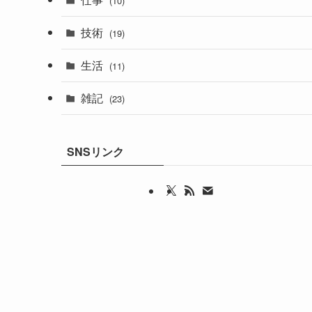
(10)
技術
(19)
生活
(11)
雑記
(23)
SNSリンク