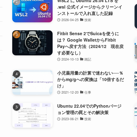
WSL2 に Ubuntu 26.04 LTS を
.wsl 公式イメージからクリーンイ
ンストールで入れ直した記録
2026-04-25
技術
Fitbit Sense 2でSuicaを使うに
は？ Google WalletからFitbit
Payへ戻す方法（2024/12 現在戻
す必要なし）
2024-10-13
雑記
小児薬用量の計算で迷わない──％
からmg/gへの変換は「10倍するだ
け」
2021-12-20
仕事
Ubuntu 22.04でのPythonバージ
ョン管理の罠とその解決策
2023-06-21
技術