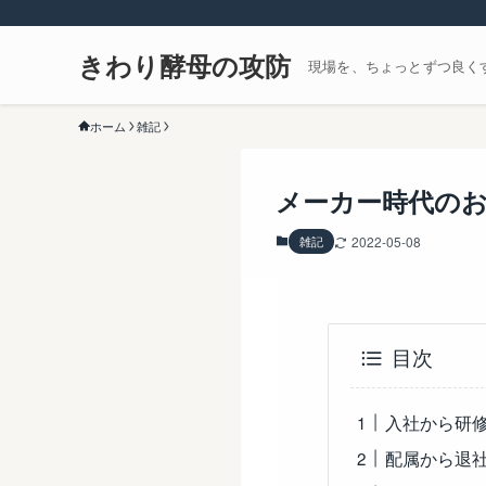
きわり酵母の攻防
現場を、ちょっとずつ良く
ホーム
雑記
メーカー時代の
雑記
2022-05-08
目次
入社から研
配属から退