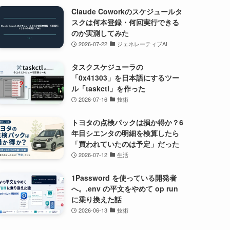
Claude Coworkのスケジュールタ
スクは何本登録・何回実行できる
のか実測してみた
2026-07-22
ジェネレーティブAI
タスクスケジューラの
「0x41303」を日本語にするツー
ル「taskctl」を作った
2026-07-16
技術
トヨタの点検パックは損か得か？6
年目シエンタの明細を検算したら
「買われていたのは予定」だった
2026-07-12
生活
1Password を使っている開発者
へ。.env の平文をやめて op run
に乗り換えた話
2026-06-13
技術