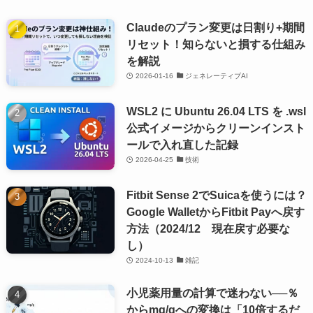
Claudeのプラン変更は日割り+期間
リセット！知らないと損する仕組み
を解説
2026-01-16
ジェネレーティブAI
WSL2 に Ubuntu 26.04 LTS を .wsl
公式イメージからクリーンインスト
ールで入れ直した記録
2026-04-25
技術
Fitbit Sense 2でSuicaを使うには？
Google WalletからFitbit Payへ戻す
方法（2024/12 現在戻す必要な
し）
2024-10-13
雑記
小児薬用量の計算で迷わない──％
からmg/gへの変換は「10倍するだ