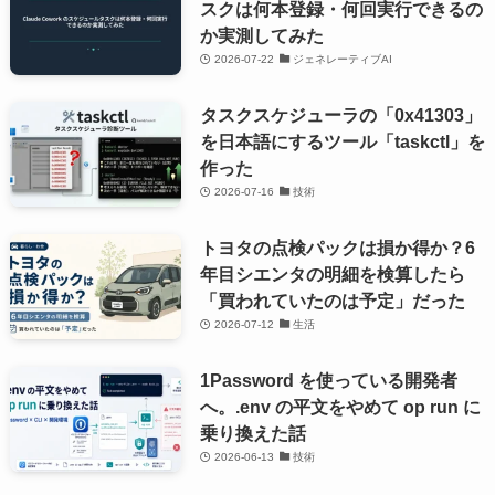
スクは何本登録・何回実行できるの
か実測してみた
2026-07-22
ジェネレーティブAI
タスクスケジューラの「0x41303」
を日本語にするツール「taskctl」を
作った
2026-07-16
技術
トヨタの点検パックは損か得か？6
年目シエンタの明細を検算したら
「買われていたのは予定」だった
2026-07-12
生活
1Password を使っている開発者
へ。.env の平文をやめて op run に
乗り換えた話
2026-06-13
技術