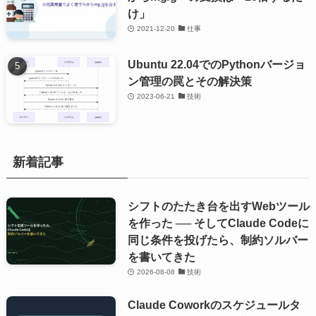
け」
2021-12-20
仕事
Ubuntu 22.04でのPythonバージョ
ン管理の罠とその解決策
2023-06-21
技術
新着記事
シフトのたたき台を出すWebツール
を作った ── そしてClaude Codeに
同じ条件を投げたら、制約ソルバー
を書いてきた
2026-08-08
技術
Claude Coworkのスケジュールタ