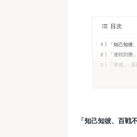
目次
「知己知彼、
「逢戦則勝」
「将戒」- 
「知己知彼、百戦不