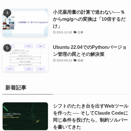
小児薬用量の計算で迷わない──％
からmg/gへの変換は「10倍するだ
け」
2021-12-20
仕事
Ubuntu 22.04でのPythonバージョ
ン管理の罠とその解決策
2023-06-21
技術
新着記事
シフトのたたき台を出すWebツール
を作った ── そしてClaude Codeに
同じ条件を投げたら、制約ソルバー
を書いてきた