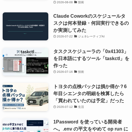
2026-08-08
技術
Claude Coworkのスケジュールタ
スクは何本登録・何回実行できるの
か実測してみた
2026-07-22
ジェネレーティブAI
タスクスケジューラの「0x41303」
を日本語にするツール「taskctl」を
作った
2026-07-16
技術
トヨタの点検パックは損か得か？6
年目シエンタの明細を検算したら
「買われていたのは予定」だった
2026-07-12
生活
1Password を使っている開発者
へ。.env の平文をやめて op run に