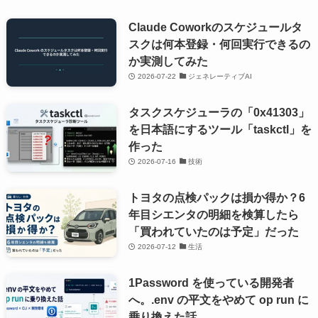
Claude Coworkのスケジュールタ
スクは何本登録・何回実行できるの
か実測してみた
2026-07-22
ジェネレーティブAI
タスクスケジューラの「0x41303」
を日本語にするツール「taskctl」を
作った
2026-07-16
技術
トヨタの点検パックは損か得か？6
年目シエンタの明細を検算したら
「買われていたのは予定」だった
2026-07-12
生活
1Password を使っている開発者
へ。.env の平文をやめて op run に
乗り換えた話