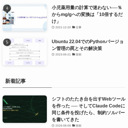
小児薬用量の計算で迷わない──％
からmg/gへの変換は「10倍するだ
け」
2021-12-20
仕事
Ubuntu 22.04でのPythonバージョ
ン管理の罠とその解決策
2023-06-21
技術
新着記事
シフトのたたき台を出すWebツール
を作った ── そしてClaude Codeに
同じ条件を投げたら、制約ソルバー
を書いてきた
2026-08-08
技術