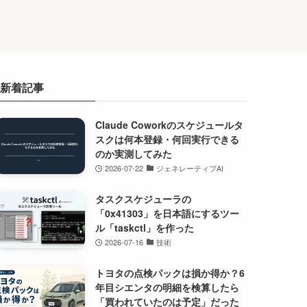
新着記事
Claude Coworkのスケジュールタ
スクは何本登録・何回実行できる
のか実測してみた
2026-07-22
ジェネレーティブAI
タスクスケジューラの
「0x41303」を日本語にするツー
ル「taskctl」を作った
2026-07-16
技術
トヨタの点検パックは損か得か？6
年目シエンタの明細を検算したら
「買われていたのは予定」だった