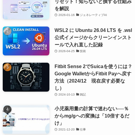
リセット！知らないと損する仕組み
を解説
2026-01-16
ジェネレーティブAI
WSL2 に Ubuntu 26.04 LTS を .wsl
公式イメージからクリーンインスト
ールで入れ直した記録
2026-04-25
技術
Fitbit Sense 2でSuicaを使うには？
Google WalletからFitbit Payへ戻す
方法（2024/12 現在戻す必要な
し）
2024-10-13
雑記
小児薬用量の計算で迷わない──％
からmg/gへの変換は「10倍するだ
け」
2021-12-20
仕事